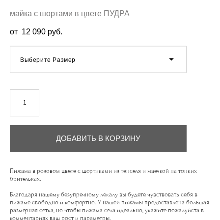
майка с шортами в цвете ПУДРА
от 12 090 pуб.
Выберите Размер
ДОБАВИТЬ В КОРЗИНУ
Пижама в розовом цвете с шортиками из тенселя и маечкой на тонких
брительках.
Благодаря нашему безупречному лекалу вы будете чувствовать себя в
пижаме свободно и комфортно. У нашей пижамы предоставлена большая
размерная сетка, но чтобы пижама села идеально, укажите пожалуйста в
комментариях ваш рост и параметры.