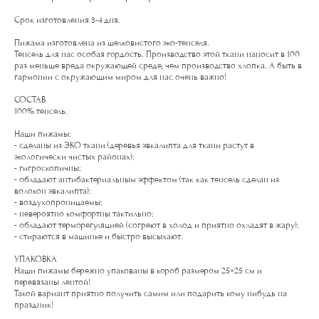
Cрок изготовления 3-4 дня.
Пижама изготовлена из шелковистого эко-тенселя.
Тенсель для нас особая гордость. Производство этой ткани наносит в 100
раз меньше вреда окружающей среде, чем производство хлопка. А быть в
гармонии с окружающим миром для нас очень важно!
СОСТАВ
100% тенсель.
Наши пижамы:
- сделаны из ЭКО ткани (деревья эвкалипта для ткани растут в
экологически чистых районах);
- гигроскопичны;
- обладают антибактериальным эффектом (так как тенсель сделан из
волокон эвкалипта);
- воздухопроницаемы;
- невероятно комфортны тактильно;
- обладают терморегуляцией (согреют в холод и приятно охладят в жару);
- стираются в машинке и быстро высыхают.
УПАКОВКА
Наши пижамы бережно упакованы в короб размером 25×25 см и
перевязаны лентой!
Такой вариант приятно получить самим или подарить кому нибудь на
праздник!