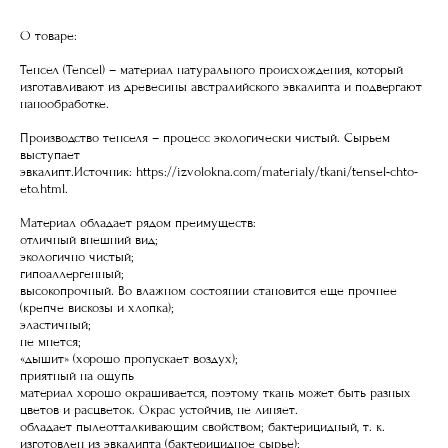
О товаре:
Тенсел (Tencel) – материал натурального происхождения, который
изготавливают из древесины австралийского эвкалипта и подвергают
нанообработке.
Производство тенселя – процесс экологически чистый. Сырьем
выступает
эвкалипт.Источник: https://izvolokna.com/materialy/tkani/tensel-chto-
eto.html.
Материал обладает рядом преимуществ:
отличный внешний вид;
экологично чистый;
гипоаллергенный;
высокопрочный. Во влажном состоянии становится еще прочнее
(крепче вискозы и хлопка);
эластичный;
не мнется;
«дышит» (хорошо пропускает воздух);
приятный на ощупь
материал хорошо окрашивается, поэтому ткань может быть разных
цветов и расцветок. Окрас устойчив, не линяет.
обладает пылеотталкивающим свойством; бактерицидный, т. к.
изготовлен из эвкалипта (бактерицидное сырье);