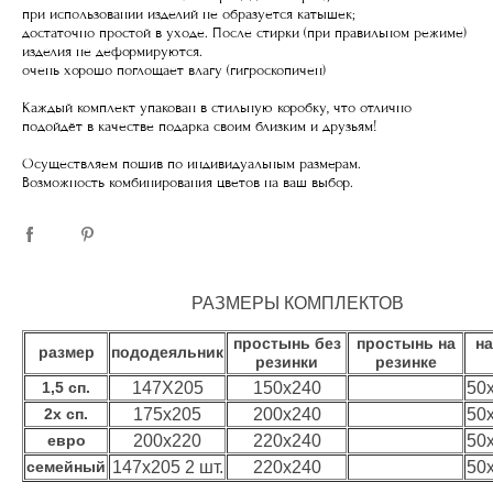
при использовании изделий не образуется катышек;
достаточно простой в уходе. После стирки (при правильном режиме)
изделия не деформируются.
очень хорошо поглощает влагу (гигроскопичен)
Каждый комплект упакован в стильную коробку, что отлично
подойдёт в качестве подарка своим близким и друзьям!
Осуществляем пошив по индивидуальным размерам.
Возможность комбинирования цветов на ваш выбор.
РАЗМЕРЫ КОМПЛЕКТОВ
простынь без
простынь на
н
размер
пододеяльник
резинки
резинке
1,5 сп.
147Х205
150х240
50
2х сп.
175х205
200х240
50
евро
200х220
220х240
50
семейный
147х205 2 шт.
220х240
50